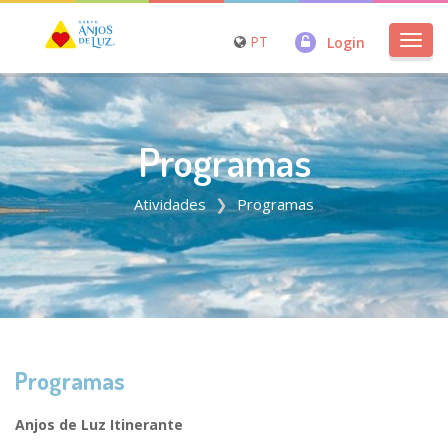
PT
Login
Toggl
navig
Programas
Atividades
Programas
Programas
Anjos de Luz Itinerante