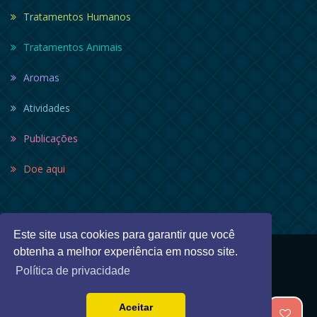
Tratamentos Humanos
Tratamentos Animais
Aromas
Atividades
Publicações
Doe aqui
Este site usa cookies para garantir que você
obtenha a melhor experiência em nosso site.
Política de privacidade
© 2017 Copyright Grupo Anjos de Luz.
Aceitar
Política de privacidade